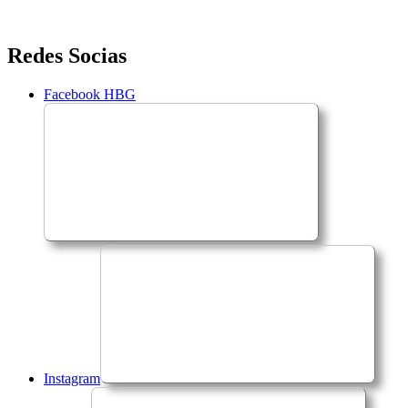
Saltar
Redes Socias
para
o
Facebook HBG
conteúdo
Instagram