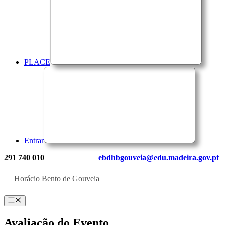
PLACE
Entrar
291 740 010
ebdhbgouveia@edu.madeira.gov.pt
Horácio Bento de Gouveia
Menu
Avaliação do Evento