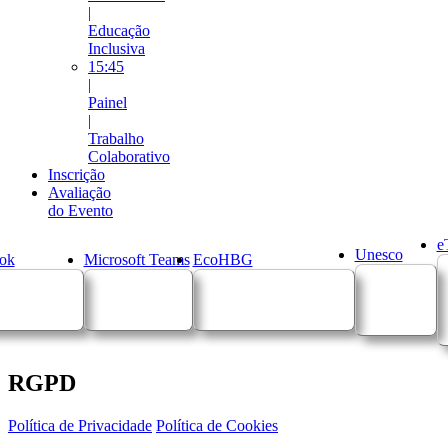
|
Educação
Inclusiva
15:45
|
Painel
|
Trabalho
Colaborativo
Inscrição
Avaliação
do Evento
e
Unesco
ok
Microsoft Teams
EcoHBG
RGPD
Política de Privacidade
Política de Cookies