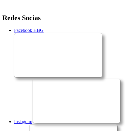
Saltar
Redes Socias
para
o
Facebook HBG
conteúdo
Instagram