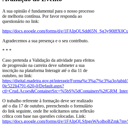
A sua opinião é fundamental para o nosso processo
de melhoria contínua. Por favor responda ao
questionário no link:
https://docs.google.com/forms/d/e/1FAIpQLSdd65N_Sg3y90lff
Agradecemos a sua presença e o seu contributo.
* * *
Caso pretenda a Validação da atividade para efeitos
de progressão na carreira deve submeter a sua
inscrição na plataforma Interagir até o dia 11 de
outubro, no link:
https://digital.madeira.gov.pt/interagir/Forma%c3%a7%c3%a3o/tabid
0ic522li4791-620-0/Default.aspx?
ctl=Crud.Acoes&ContainerSrc=%5bS%5dContainers%2fGRM_Intera
O trabalho referente à formação deve ser realizado
até o dia 17 de outubro, preenchendo o formulário
do link seguinte, onde lhe solicitamos uma reflexão
crítica com base nas questões colocadas. Link:
https://docs.google.com/forms/d/e/1FAIpQLSfpgsWAolboBZmk7