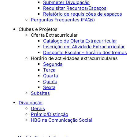
Submeter Divulgação
Requisitar Recursos/Espaços
Relatório de requisições de espaços
Perguntas Frequentes (FAQs)
Clubes e Projetos
Oferta Extracurricular
Catálogo de Oferta Extracurricular
Inscrição em Atividade Extracurricular
Desporto Escolar – horário dos treinos
Horário de actividades extracurriculares
Segunda
Terça
Quarta
Quinta
Sexta
Subsites
Divulgação
Gerais
Prémio/Distinção
HBG na Comunicação Social