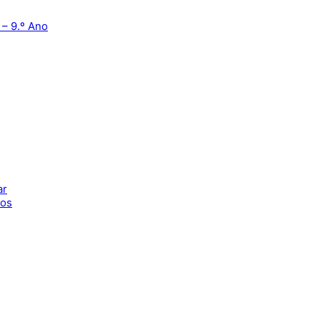
 – 9.º Ano
ar
nos