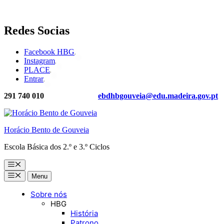
Saltar
Redes Socias
para
o
Facebook HBG
conteúdo
Instagram
PLACE
Entrar
291 740 010
ebdhbgouveia@edu.madeira.gov.pt
Horácio Bento de Gouveia
Escola Básica dos 2.º e 3.º Ciclos
Menu
Menu
Menu
Sobre nós
HBG
História
Patrono