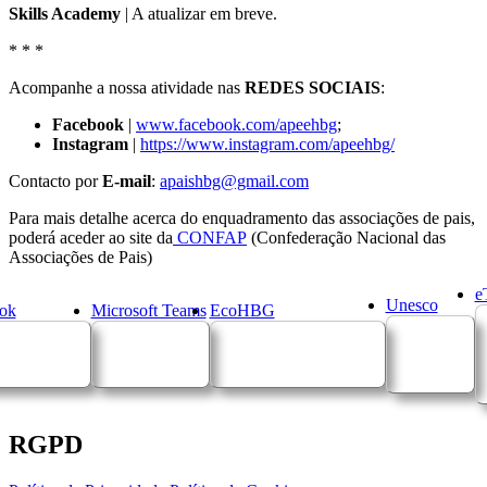
Skills Academy
| A atualizar em breve.
* * *
Acompanhe a nossa atividade nas
REDES SOCIAIS
:
Facebook
|
www.facebook.com/apeehbg
;
Instagram
|
https://www.instagram.com/apeehbg/
Contacto por
E-mail
:
apaishbg@gmail.com
Para mais detalhe acerca do enquadramento das associações de pais,
poderá aceder ao site da
CONFAP
(Confederação Nacional das
Associações de Pais)
e
Unesco
ok
Microsoft Teams
EcoHBG
RGPD