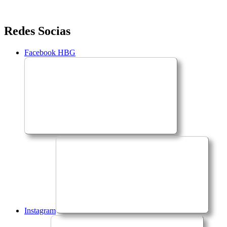
Saltar
Redes Socias
para
o
Facebook HBG
conteúdo
Instagram