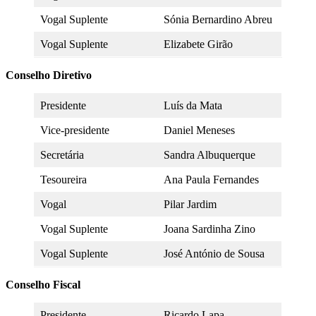
Vogal Suplente
Sónia Bernardino Abreu
Vogal Suplente
Elizabete Girão
Conselho Dire
tivo
Presidente
Luís da Mata
Vice-presidente
Daniel Meneses
Secretária
Sandra Albuquerque
Tesoureira
Ana Paula Fernandes
Vogal
Pilar Jardim
Vogal Suplente
Joana Sardinha Zino
Vogal Suplente
José António de Sousa
Conselho
Fiscal
Presidente
Ricardo Lapa