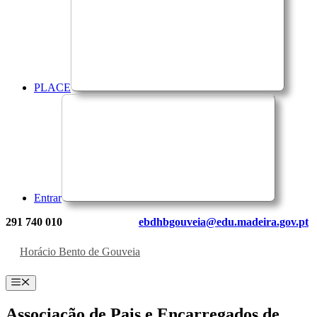
PLACE
Entrar
291 740 010
ebdhbgouveia@edu.madeira.gov.pt
Horácio Bento de Gouveia
Menu
Associação de Pais e Encarregados de