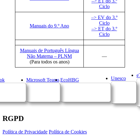
–> ET do 3.º
Ciclo
–> EV do 3.º
Ciclo
Manuais do 9.º Ano
–> ET do 3.º
Ciclo
Manuais de Português Língua
Não Materna – PLNM
—
(Para todos os anos)
e
Unesco
ok
Microsoft Teams
EcoHBG
RGPD
Política de Privacidade
Política de Cookies