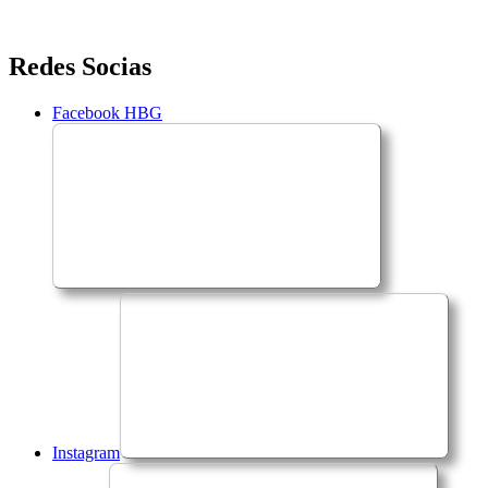
Saltar
Redes Socias
para
o
Facebook HBG
conteúdo
Instagram