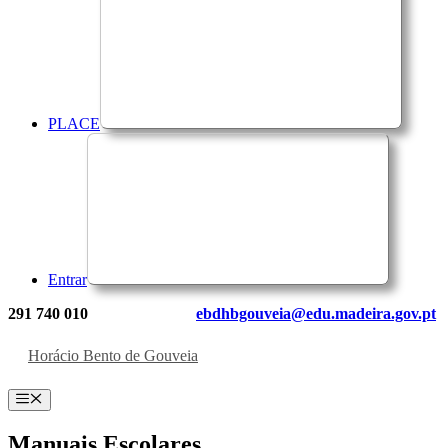
PLACE
Entrar
291 740 010
ebdhbgouveia@edu.madeira.gov.pt
Horácio Bento de Gouveia
Menu
Manuais Escolares