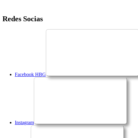
Saltar
Redes Socias
para
o
conteúdo
Facebook HBG
Instagram