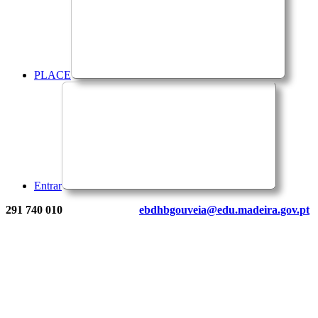
PLACE
Entrar
291 740 010
ebdhbgouveia@edu.madeira.gov.pt