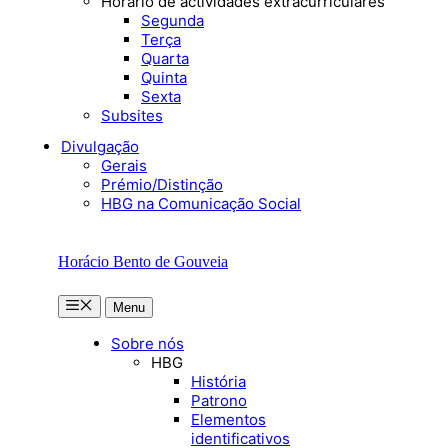
Horário de actividades extracurriculares
Segunda
Terça
Quarta
Quinta
Sexta
Subsites
Divulgação
Gerais
Prémio/Distinção
HBG na Comunicação Social
Horácio Bento de Gouveia
Menu
Menu
Sobre nós
HBG
História
Patrono
Elementos
identificativos