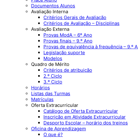
Documentos Alunos
Avaliação Interna
Critérios Gerais de Avaliação
Critérios de Avaliação – Disciplinas
Avaliação Externa
Provas ModA – 6º Ano
Provas finais – 9.º Ano
Provas de equivalência à frequência – 9.º 
Legislação suporte
Modelos
Quadro de Mérito
Critérios de atribuição
2.º Ciclo
3.º Ciclo
Horários
Listas das Turmas
Matrículas
Oferta Extracurricular
Catálogo de Oferta Extracurricular
Inscrição em Atividade Extracurricular
Desporto Escolar – horário dos treinos
Oficina de Aprendizagem
O que é?