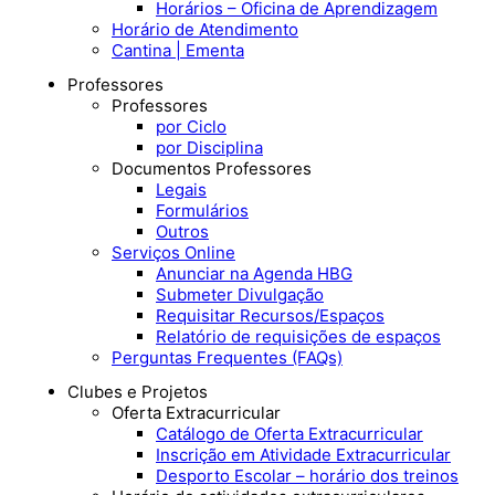
Horários – Oficina de Aprendizagem
Horário de Atendimento
Cantina | Ementa
Professores
Professores
por Ciclo
por Disciplina
Documentos Professores
Legais
Formulários
Outros
Serviços Online
Anunciar na Agenda HBG
Submeter Divulgação
Requisitar Recursos/Espaços
Relatório de requisições de espaços
Perguntas Frequentes (FAQs)
Clubes e Projetos
Oferta Extracurricular
Catálogo de Oferta Extracurricular
Inscrição em Atividade Extracurricular
Desporto Escolar – horário dos treinos