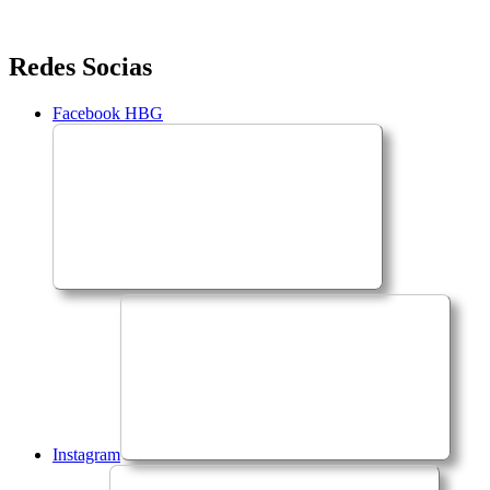
Saltar
Redes Socias
para
o
Facebook HBG
conteúdo
Instagram