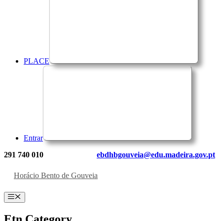
PLACE
Entrar
291 740 010
ebdhbgouveia@edu.madeira.gov.pt
Horácio Bento de Gouveia
Menu
Etn Category