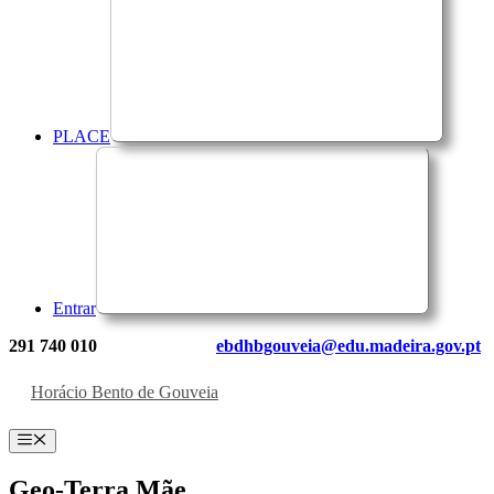
PLACE
Entrar
291 740 010
ebdhbgouveia@edu.madeira.gov.pt
Horácio Bento de Gouveia
Menu
Geo-Terra Mãe