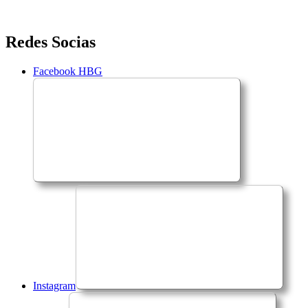
Saltar
Redes Socias
para
o
Facebook HBG
conteúdo
Instagram