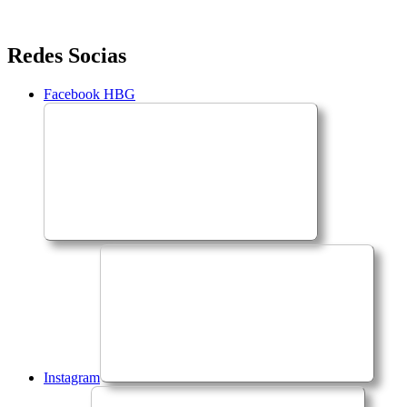
Saltar
Redes Socias
para
o
Facebook HBG
conteúdo
Instagram