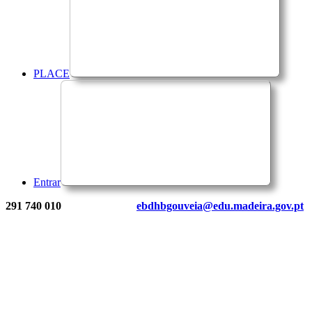
PLACE
Entrar
291 740 010
ebdhbgouveia@edu.madeira.gov.pt