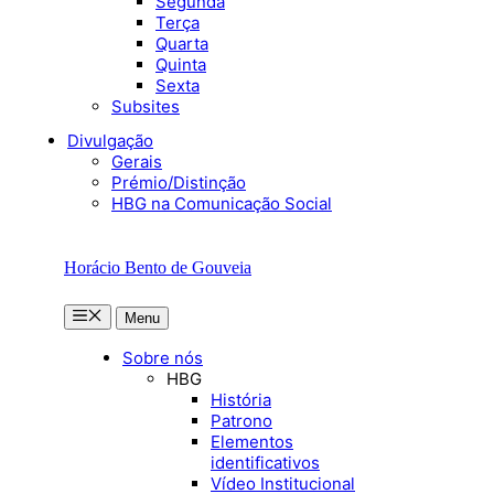
Segunda
Terça
Quarta
Quinta
Sexta
Subsites
Divulgação
Gerais
Prémio/Distinção
HBG na Comunicação Social
Horácio Bento de Gouveia
Menu
Menu
Sobre nós
HBG
História
Patrono
Elementos
identificativos
Vídeo Institucional