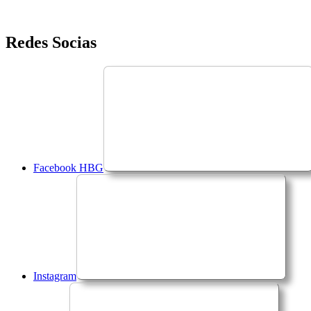
Saltar
Redes Socias
para
o
conteúdo
Facebook HBG
Instagram