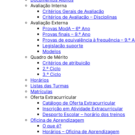
Avaliação Interna
Critérios Gerais de Avaliação
Critérios de Avaliação – Disciplinas
Avaliação Externa
Provas ModA – 6º Ano
Provas finais – 9.º Ano
Provas de equivalência à frequência – 9.º 
Legislação suporte
Modelos
Quadro de Mérito
Critérios de atribuição
2.º Ciclo
3.º Ciclo
Horários
Listas das Turmas
Matrículas
Oferta Extracurricular
Catálogo de Oferta Extracurricular
Inscrição em Atividade Extracurricular
Desporto Escolar – horário dos treinos
Oficina de Aprendizagem
O que é?
Horários – Oficina de Aprendizagem