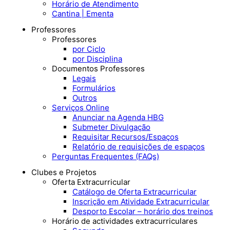
Horário de Atendimento
Cantina | Ementa
Professores
Professores
por Ciclo
por Disciplina
Documentos Professores
Legais
Formulários
Outros
Serviços Online
Anunciar na Agenda HBG
Submeter Divulgação
Requisitar Recursos/Espaços
Relatório de requisições de espaços
Perguntas Frequentes (FAQs)
Clubes e Projetos
Oferta Extracurricular
Catálogo de Oferta Extracurricular
Inscrição em Atividade Extracurricular
Desporto Escolar – horário dos treinos
Horário de actividades extracurriculares