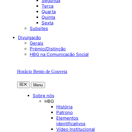
Segunda
Terça
Quarta
Quinta
Sexta
Subsites
Divulgação
Gerais
Prémio/Distinção
HBG na Comunicação Social
Horácio Bento de Gouveia
Menu
Menu
Sobre nós
HBG
História
Patrono
Elementos
identificativos
Vídeo Institucional