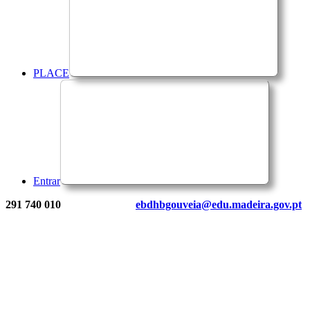
PLACE
Entrar
291 740 010
ebdhbgouveia@edu.madeira.gov.pt