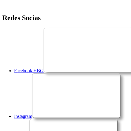
Saltar
Redes Socias
para
o
conteúdo
Facebook HBG
Instagram