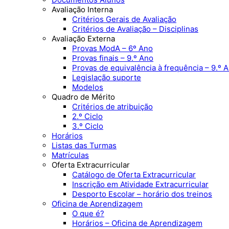
Avaliação Interna
Critérios Gerais de Avaliação
Critérios de Avaliação – Disciplinas
Avaliação Externa
Provas ModA – 6º Ano
Provas finais – 9.º Ano
Provas de equivalência à frequência – 9.º 
Legislação suporte
Modelos
Quadro de Mérito
Critérios de atribuição
2.º Ciclo
3.º Ciclo
Horários
Listas das Turmas
Matrículas
Oferta Extracurricular
Catálogo de Oferta Extracurricular
Inscrição em Atividade Extracurricular
Desporto Escolar – horário dos treinos
Oficina de Aprendizagem
O que é?
Horários – Oficina de Aprendizagem