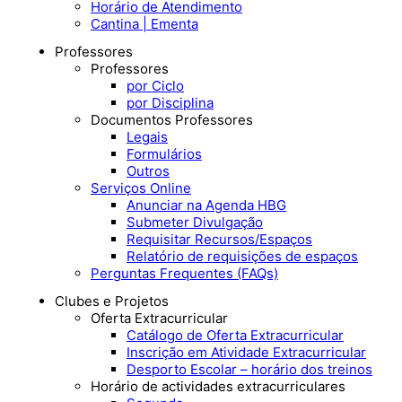
Horário de Atendimento
Cantina | Ementa
Professores
Professores
por Ciclo
por Disciplina
Documentos Professores
Legais
Formulários
Outros
Serviços Online
Anunciar na Agenda HBG
Submeter Divulgação
Requisitar Recursos/Espaços
Relatório de requisições de espaços
Perguntas Frequentes (FAQs)
Clubes e Projetos
Oferta Extracurricular
Catálogo de Oferta Extracurricular
Inscrição em Atividade Extracurricular
Desporto Escolar – horário dos treinos
Horário de actividades extracurriculares