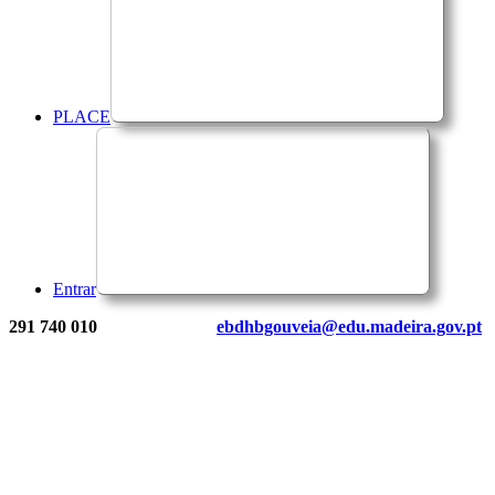
PLACE
Entrar
291 740 010
ebdhbgouveia@edu.madeira.gov.pt