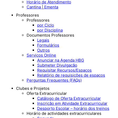
Horário de Atendimento
Cantina | Ementa
Professores
Professores
por Ciclo
por Disciplina
Documentos Professores
Legais
Formulários
Outros
Serviços Online
Anunciar na Agenda HBG
Submeter Divulgação
Requisitar Recursos/Espaços
Relatório de requisições de espaços
Perguntas Frequentes (FAQs)
Clubes e Projetos
Oferta Extracurricular
Catálogo de Oferta Extracurricular
Inscrição em Atividade Extracurricular
Desporto Escolar – horário dos treinos
Horário de actividades extracurriculares