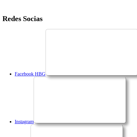
Saltar
Redes Socias
para
o
conteúdo
Facebook HBG
Instagram