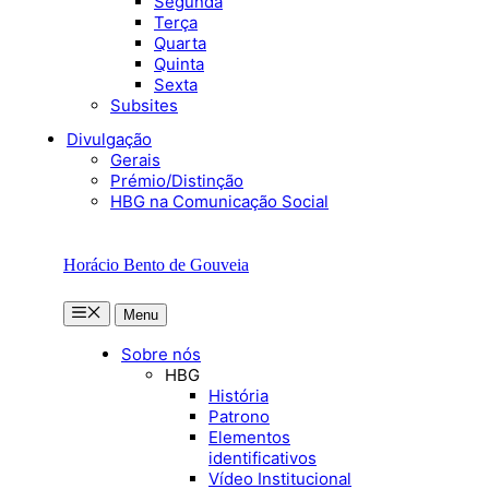
Segunda
Terça
Quarta
Quinta
Sexta
Subsites
Divulgação
Gerais
Prémio/Distinção
HBG na Comunicação Social
Horácio Bento de Gouveia
Menu
Menu
Sobre nós
HBG
História
Patrono
Elementos
identificativos
Vídeo Institucional