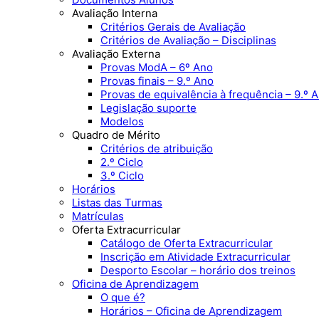
Avaliação Interna
Critérios Gerais de Avaliação
Critérios de Avaliação – Disciplinas
Avaliação Externa
Provas ModA – 6º Ano
Provas finais – 9.º Ano
Provas de equivalência à frequência – 9.º 
Legislação suporte
Modelos
Quadro de Mérito
Critérios de atribuição
2.º Ciclo
3.º Ciclo
Horários
Listas das Turmas
Matrículas
Oferta Extracurricular
Catálogo de Oferta Extracurricular
Inscrição em Atividade Extracurricular
Desporto Escolar – horário dos treinos
Oficina de Aprendizagem
O que é?
Horários – Oficina de Aprendizagem