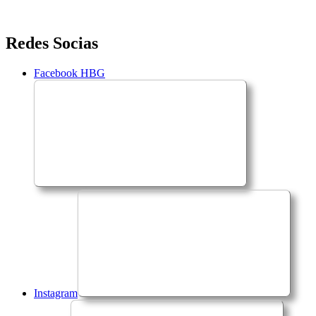
Saltar
Redes Socias
para
o
Facebook HBG
conteúdo
Instagram