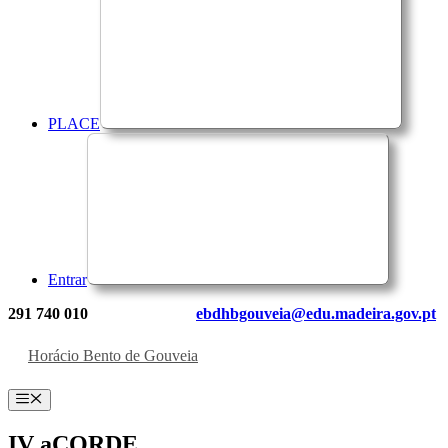
PLACE
Entrar
291 740 010
ebdhbgouveia@edu.madeira.gov.pt
Horácio Bento de Gouveia
Menu
IV aCORDE