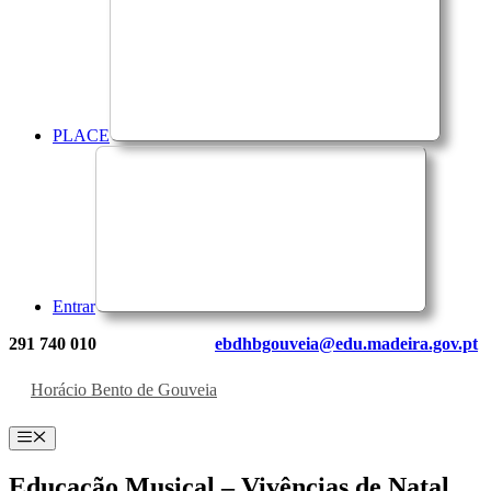
PLACE
Entrar
291 740 010
ebdhbgouveia@edu.madeira.gov.pt
Horácio Bento de Gouveia
Menu
Educação Musical – Vivências de Natal