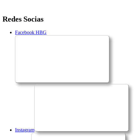
Saltar
Redes Socias
para
o
Facebook HBG
conteúdo
Instagram