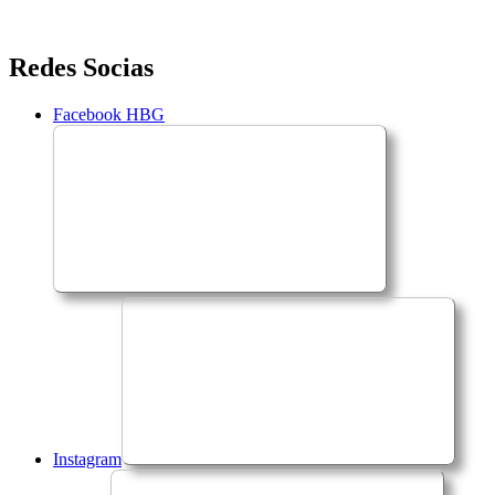
Saltar
Redes Socias
para
o
Facebook HBG
conteúdo
Instagram