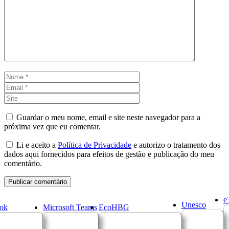
Comentário
Nome
Email
Site
Guardar o meu nome, email e site neste navegador para a
próxima vez que eu comentar.
Li e aceito a
Política de Privacidade
e autorizo o tratamento dos
dados aqui fornecidos para efeitos de gestão e publicação do meu
comentário.
e
Unesco
ok
Microsoft Teams
EcoHBG