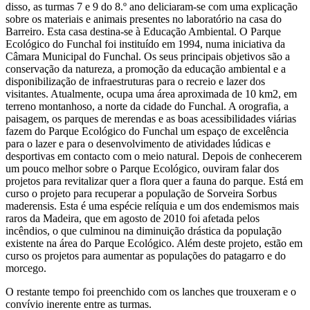
disso, as turmas 7 e 9 do 8.º ano deliciaram-se com uma explicação
sobre os materiais e animais presentes no laboratório na casa do
Barreiro. Esta casa destina-se à Educação Ambiental. O Parque
Ecológico do Funchal foi instituído em 1994, numa iniciativa da
Câmara Municipal do Funchal. Os seus principais objetivos são a
conservação da natureza, a promoção da educação ambiental e a
disponibilização de infraestruturas para o recreio e lazer dos
visitantes. Atualmente, ocupa uma área aproximada de 10 km2, em
terreno montanhoso, a norte da cidade do Funchal. A orografia, a
paisagem, os parques de merendas e as boas acessibilidades viárias
fazem do Parque Ecológico do Funchal um espaço de excelência
para o lazer e para o desenvolvimento de atividades lúdicas e
desportivas em contacto com o meio natural. Depois de conhecerem
um pouco melhor sobre o Parque Ecológico, ouviram falar dos
projetos para revitalizar quer a flora quer a fauna do parque. Está em
curso o projeto para recuperar a população de Sorveira Sorbus
maderensis. Esta é uma espécie relíquia e um dos endemismos mais
raros da Madeira, que em agosto de 2010 foi afetada pelos
incêndios, o que culminou na diminuição drástica da população
existente na área do Parque Ecológico. Além deste projeto, estão em
curso os projetos para aumentar as populações do patagarro e do
morcego.
O restante tempo foi preenchido com os lanches que trouxeram e o
convívio inerente entre as turmas.