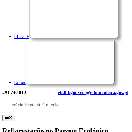
PLACE
Entrar
291 740 010
ebdhbgouveia@edu.madeira.gov.pt
Horácio Bento de Gouveia
Menu
Reflorestação no Parque Ecológico