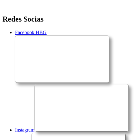
Saltar
Redes Socias
para
o
Facebook HBG
conteúdo
Instagram