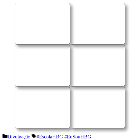
Categorias
Etiquetas
Divulgação
#EscolaHBG #EuSouHBG