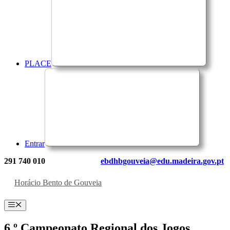
PLACE
Entrar
291 740 010
ebdhbgouveia@edu.madeira.gov.pt
Horácio Bento de Gouveia
Menu
6.º Campeonato Regional dos Jogos