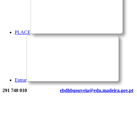
PLACE
Entrar
291 740 010
ebdhbgouveia@edu.madeira.gov.pt