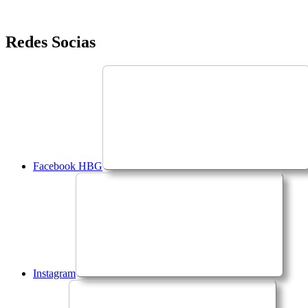
Saltar
Redes Socias
para
o
conteúdo
Facebook HBG
Instagram