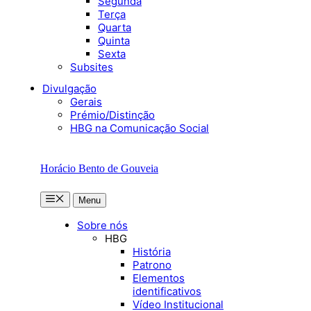
Segunda
Terça
Quarta
Quinta
Sexta
Subsites
Divulgação
Gerais
Prémio/Distinção
HBG na Comunicação Social
Horácio Bento de Gouveia
Menu
Menu
Sobre nós
HBG
História
Patrono
Elementos
identificativos
Vídeo Institucional