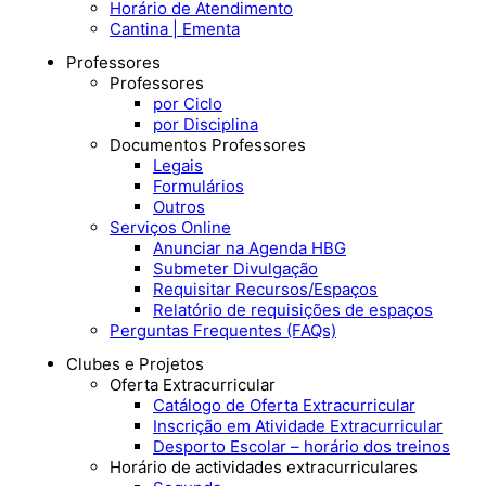
Horário de Atendimento
Cantina | Ementa
Professores
Professores
por Ciclo
por Disciplina
Documentos Professores
Legais
Formulários
Outros
Serviços Online
Anunciar na Agenda HBG
Submeter Divulgação
Requisitar Recursos/Espaços
Relatório de requisições de espaços
Perguntas Frequentes (FAQs)
Clubes e Projetos
Oferta Extracurricular
Catálogo de Oferta Extracurricular
Inscrição em Atividade Extracurricular
Desporto Escolar – horário dos treinos
Horário de actividades extracurriculares