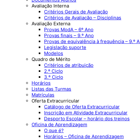
Avaliação Interna
Critérios Gerais de Avaliação
Critérios de Avaliação – Disciplinas
Avaliação Externa
Provas ModA – 6º Ano
Provas finais – 9.º Ano
Provas de equivalência à frequência – 9.º 
Legislação suporte
Modelos
Quadro de Mérito
Critérios de atribuição
2.º Ciclo
3.º Ciclo
Horários
Listas das Turmas
Matrículas
Oferta Extracurricular
Catálogo de Oferta Extracurricular
Inscrição em Atividade Extracurricular
Desporto Escolar – horário dos treinos
Oficina de Aprendizagem
O que é?
Horários – Oficina de Aprendizagem