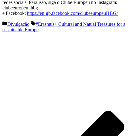
redes sociais. Para isso, siga o Clube Europeu no Instagram:
clubeeuropeu_hbg
e Facebook:
https://en-gb.facebook.com/clubeeuropeuHBG/
Categorias
Etiquetas
Divulgação
#Erasmus+ Cultural and Natual Treasures for a
sustainable Europe
Navegação
de
artigos