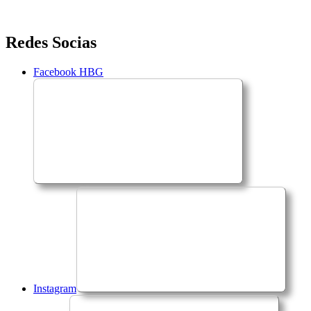
Saltar
Redes Socias
para
o
Facebook HBG
conteúdo
Instagram