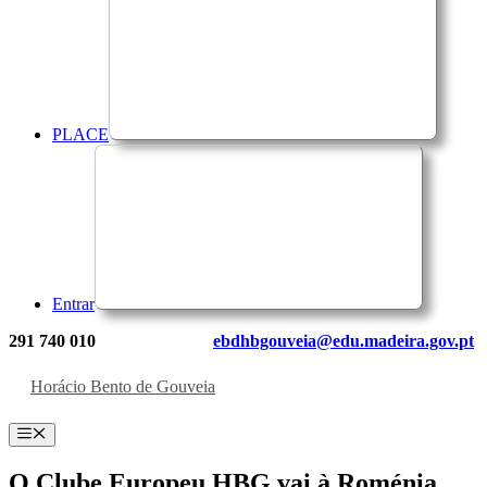
PLACE
Entrar
291 740 010
ebdhbgouveia@edu.madeira.gov.pt
Horácio Bento de Gouveia
Menu
O Clube Europeu HBG vai à Roménia