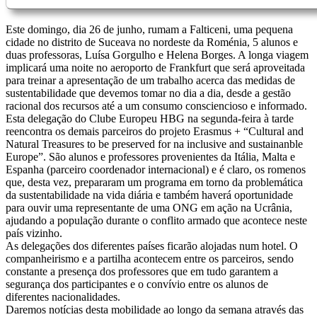
Este domingo, dia 26 de junho, rumam a Falticeni, uma pequena
cidade no distrito de Suceava no nordeste da Roménia, 5 alunos e
duas professoras, Luísa Gorgulho e Helena Borges. A longa viagem
implicará uma noite no aeroporto de Frankfurt que será aproveitada
para treinar a apresentação de um trabalho acerca das medidas de
sustentabilidade que devemos tomar no dia a dia, desde a gestão
racional dos recursos até a um consumo consciencioso e informado.
Esta delegação do Clube Europeu HBG na segunda-feira à tarde
reencontra os demais parceiros do projeto Erasmus + “Cultural and
Natural Treasures to be preserved for na inclusive and sustainanble
Europe”. São alunos e professores provenientes da Itália, Malta e
Espanha (parceiro coordenador internacional) e é claro, os romenos
que, desta vez, prepararam um programa em torno da problemática
da sustentabilidade na vida diária e também haverá oportunidade
para ouvir uma representante de uma ONG em ação na Ucrânia,
ajudando a população durante o conflito armado que acontece neste
país vizinho.
As delegações dos diferentes países ficarão alojadas num hotel. O
companheirismo e a partilha acontecem entre os parceiros, sendo
constante a presença dos professores que em tudo garantem a
segurança dos participantes e o convívio entre os alunos de
diferentes nacionalidades.
Daremos notícias desta mobilidade ao longo da semana através das