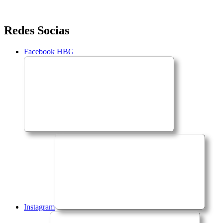
Saltar
Redes Socias
para
o
Facebook HBG
conteúdo
Instagram