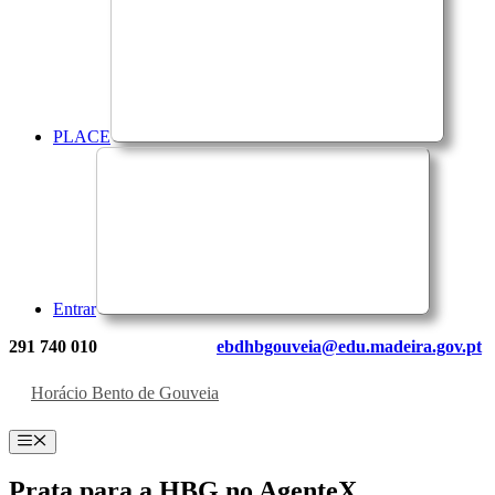
PLACE
Entrar
291 740 010
ebdhbgouveia@edu.madeira.gov.pt
Horácio Bento de Gouveia
Menu
Prata para a HBG no AgenteX