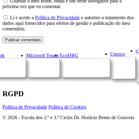
Guardar o meu nome, email e site neste navegador para a
próxima vez que eu comentar.
Li e aceito a
Política de Privacidade
e autorizo o tratamento dos
dados aqui fornecidos para efeitos de gestão e publicação do meu
comentário.
e
Unesco
ok
Microsoft Teams
EcoHBG
RGPD
Política de Privacidade
Política de Cookies
© 2026 - Escola dos 2.º e 3.º Ciclos Dr. Horácio Bento de Gouveia