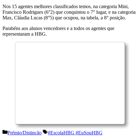
Nos 15 agentes melhores classificados temos, na categoria Mini,
Francisco Rodrigues (6°2) que conquistou o 7° lugar, e na categoria
Max, Cláudia Lucas (8°5) que ocupou, na tabela, a 8° posição.
Parabéns aos alunos vencedores e a todos os agentes que
representaram a HBG.
Categorias
Etiquetas
Prémio/Distinção
#EscolaHBG #EuSouHBG
Navegação