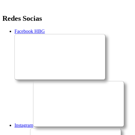
Saltar
Redes Socias
para
o
Facebook HBG
conteúdo
Instagram