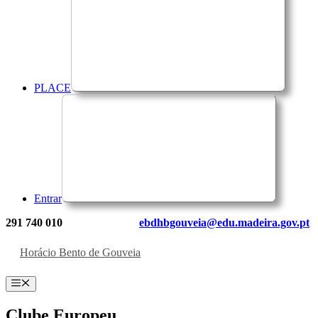
PLACE
Entrar
291 740 010
ebdhbgouveia@edu.madeira.gov.pt
Horácio Bento de Gouveia
Menu
Clube Europeu