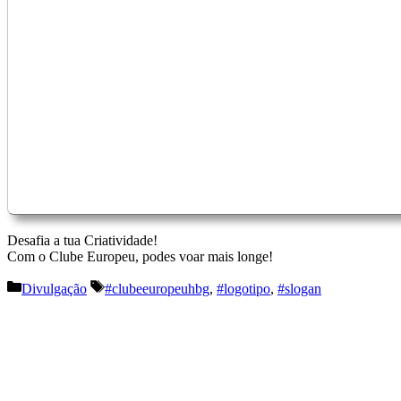
Desafia a tua Criatividade!
Com o Clube Europeu, podes voar mais longe!
Categorias
Etiquetas
Divulgação
#clubeeuropeuhbg
,
#logotipo
,
#slogan
Navegação
de
artigos