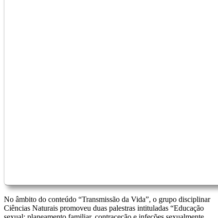
No âmbito do conteúdo “Transmissão da Vida”, o grupo disciplinar
Ciências Naturais promoveu duas palestras intituladas “Educação
sexual: planeamento familiar, contraceção e infeções sexualmente