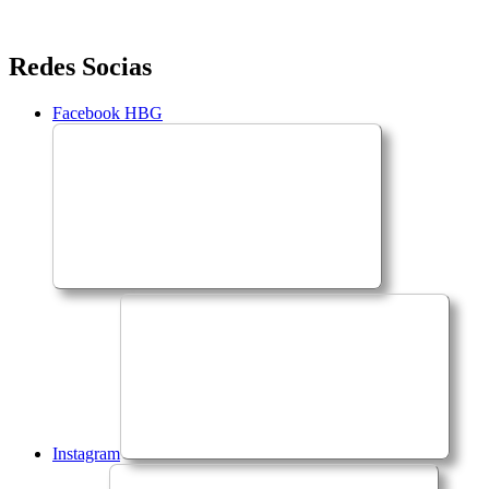
Saltar
Redes Socias
para
o
Facebook HBG
conteúdo
Instagram