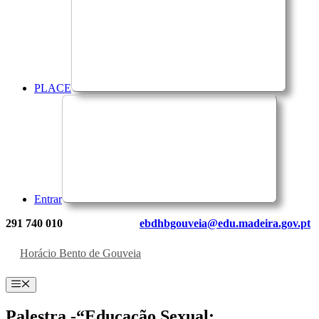
PLACE
Entrar
291 740 010
ebdhbgouveia@edu.madeira.gov.pt
Horácio Bento de Gouveia
Menu
Palestra -“Educação Sexual: