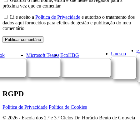
Guardar o meu nome, email e site neste navegador para a
próxima vez que eu comentar.
Li e aceito a
Política de Privacidade
e autorizo o tratamento dos
dados aqui fornecidos para efeitos de gestão e publicação do meu
comentário.
e
Unesco
ok
Microsoft Teams
EcoHBG
RGPD
Política de Privacidade
Política de Cookies
© 2026 - Escola dos 2.º e 3.º Ciclos Dr. Horácio Bento de Gouveia