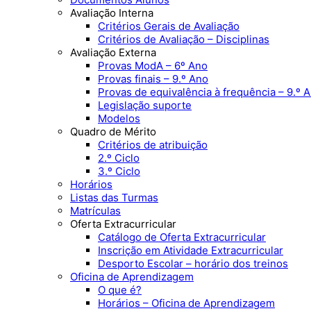
Avaliação Interna
Critérios Gerais de Avaliação
Critérios de Avaliação – Disciplinas
Avaliação Externa
Provas ModA – 6º Ano
Provas finais – 9.º Ano
Provas de equivalência à frequência – 9.º 
Legislação suporte
Modelos
Quadro de Mérito
Critérios de atribuição
2.º Ciclo
3.º Ciclo
Horários
Listas das Turmas
Matrículas
Oferta Extracurricular
Catálogo de Oferta Extracurricular
Inscrição em Atividade Extracurricular
Desporto Escolar – horário dos treinos
Oficina de Aprendizagem
O que é?
Horários – Oficina de Aprendizagem