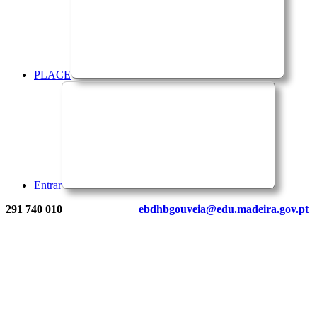
PLACE
Entrar
291 740 010
ebdhbgouveia@edu.madeira.gov.pt