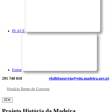
PLACE
Entrar
291 740 010
ebdhbgouveia@edu.madeira.gov.pt
Horácio Bento de Gouveia
Menu
Projeto História da Madeira