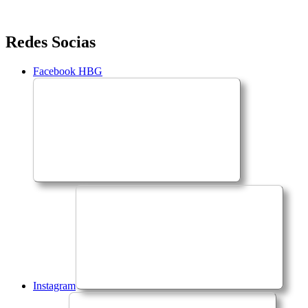
Saltar
Redes Socias
para
o
Facebook HBG
conteúdo
Instagram