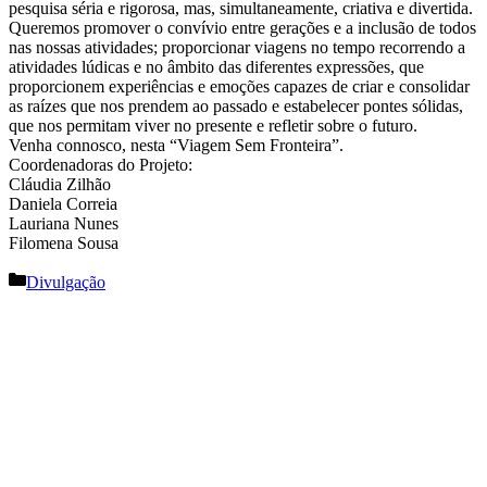
pesquisa séria e rigorosa, mas, simultaneamente, criativa e divertida.
Queremos promover o convívio entre gerações e a inclusão de todos
nas nossas atividades; proporcionar viagens no tempo recorrendo a
atividades lúdicas e no âmbito das diferentes expressões, que
proporcionem experiências e emoções capazes de criar e consolidar
as raízes que nos prendem ao passado e estabelecer pontes sólidas,
que nos permitam viver no presente e refletir sobre o futuro.
Venha connosco, nesta “Viagem Sem Fronteira”.
Coordenadoras do Projeto:
Cláudia Zilhão
Daniela Correia
Lauriana Nunes
Filomena Sousa
Categorias
Divulgação
Navegação
de
artigos