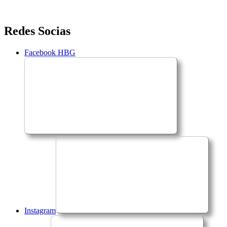
Saltar
Redes Socias
para
o
Facebook HBG
conteúdo
Instagram