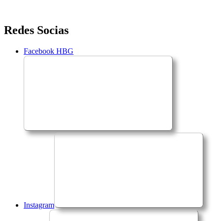
Saltar
Redes Socias
para
o
Facebook HBG
conteúdo
Instagram