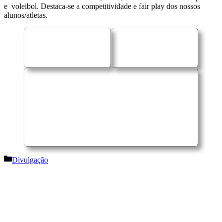
e voleibol. Destaca-se a competitividade e fair play dos nossos
alunos/atletas.
Categorias
Divulgação
Navegação
de
artigos