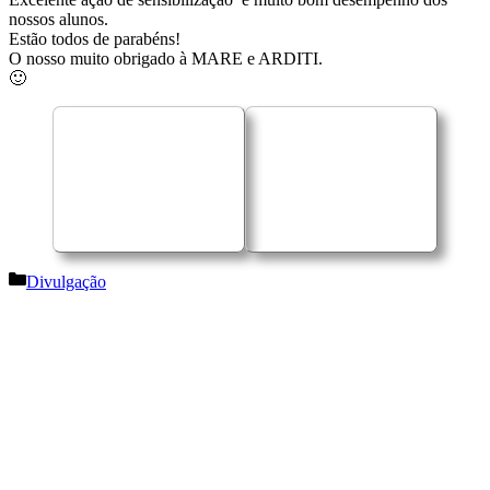
nossos alunos.
Estão todos de parabéns!
O nosso muito obrigado à MARE e ARDITI.
🙂
Categorias
Divulgação
Navegação
de
artigos