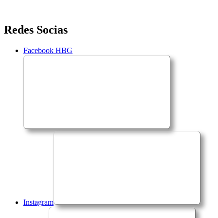
Saltar
Redes Socias
para
o
Facebook HBG
conteúdo
Instagram