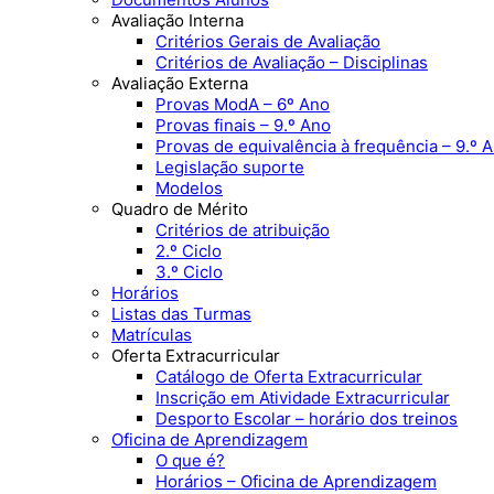
Avaliação Interna
Critérios Gerais de Avaliação
Critérios de Avaliação – Disciplinas
Avaliação Externa
Provas ModA – 6º Ano
Provas finais – 9.º Ano
Provas de equivalência à frequência – 9.º 
Legislação suporte
Modelos
Quadro de Mérito
Critérios de atribuição
2.º Ciclo
3.º Ciclo
Horários
Listas das Turmas
Matrículas
Oferta Extracurricular
Catálogo de Oferta Extracurricular
Inscrição em Atividade Extracurricular
Desporto Escolar – horário dos treinos
Oficina de Aprendizagem
O que é?
Horários – Oficina de Aprendizagem