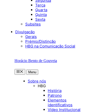
Segunda
Terça
Quarta
Quinta
Sexta
Subsites
Divulgação
Gerais
Prémio/Distinção
HBG na Comunicação Social
Horácio Bento de Gouveia
Menu
Menu
Sobre nós
HBG
História
Patrono
Elementos
identificativos
Vídeo Institucional