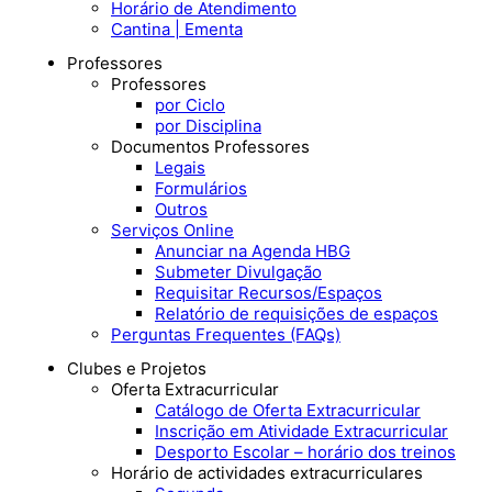
Horário de Atendimento
Cantina | Ementa
Professores
Professores
por Ciclo
por Disciplina
Documentos Professores
Legais
Formulários
Outros
Serviços Online
Anunciar na Agenda HBG
Submeter Divulgação
Requisitar Recursos/Espaços
Relatório de requisições de espaços
Perguntas Frequentes (FAQs)
Clubes e Projetos
Oferta Extracurricular
Catálogo de Oferta Extracurricular
Inscrição em Atividade Extracurricular
Desporto Escolar – horário dos treinos
Horário de actividades extracurriculares