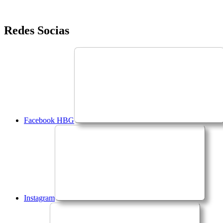
Saltar
Redes Socias
para
o
conteúdo
Facebook HBG
Instagram