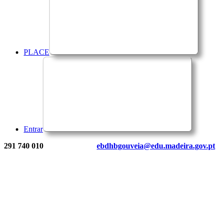
PLACE
Entrar
291 740 010
ebdhbgouveia@edu.madeira.gov.pt