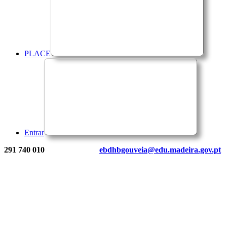
PLACE
Entrar
291 740 010
ebdhbgouveia@edu.madeira.gov.pt