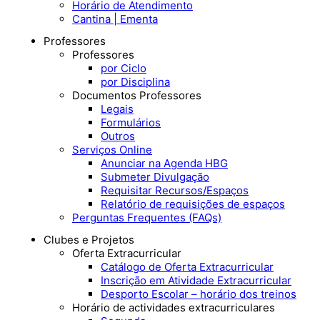
Horário de Atendimento
Cantina | Ementa
Professores
Professores
por Ciclo
por Disciplina
Documentos Professores
Legais
Formulários
Outros
Serviços Online
Anunciar na Agenda HBG
Submeter Divulgação
Requisitar Recursos/Espaços
Relatório de requisições de espaços
Perguntas Frequentes (FAQs)
Clubes e Projetos
Oferta Extracurricular
Catálogo de Oferta Extracurricular
Inscrição em Atividade Extracurricular
Desporto Escolar – horário dos treinos
Horário de actividades extracurriculares