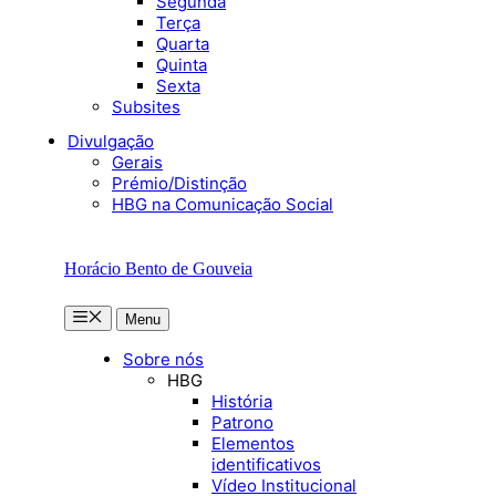
Segunda
Terça
Quarta
Quinta
Sexta
Subsites
Divulgação
Gerais
Prémio/Distinção
HBG na Comunicação Social
Horácio Bento de Gouveia
Menu
Menu
Sobre nós
HBG
História
Patrono
Elementos
identificativos
Vídeo Institucional