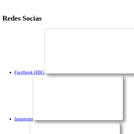
Saltar
Redes Socias
para
o
conteúdo
Facebook HBG
Instagram