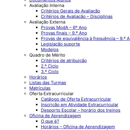
Avaliação Interna
Critérios Gerais de Avaliação
Critérios de Avaliação – Disciplinas
Avaliação Externa
Provas ModA – 6º Ano
Provas finais – 9.º Ano
Provas de equivalência à frequência – 9.º 
Legislação suporte
Modelos
Quadro de Mérito
Critérios de atribuição
2.º Ciclo
3.º Ciclo
Horários
Listas das Turmas
Matrículas
Oferta Extracurricular
Catálogo de Oferta Extracurricular
Inscrição em Atividade Extracurricular
Desporto Escolar – horário dos treinos
Oficina de Aprendizagem
O que é?
Horários – Oficina de Aprendizagem