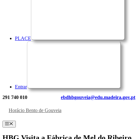
PLACE
Entrar
291 740 010
ebdhbgouveia@edu.madeira.gov.pt
Horácio Bento de Gouveia
Menu
HBG Visita a Fábrica de Mel do Ribeiro