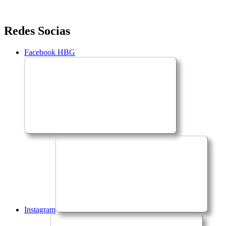
Saltar
Redes Socias
para
o
Facebook HBG
conteúdo
Instagram