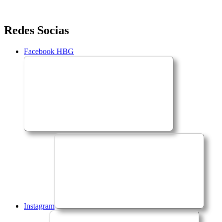
Saltar
Redes Socias
para
o
Facebook HBG
conteúdo
Instagram