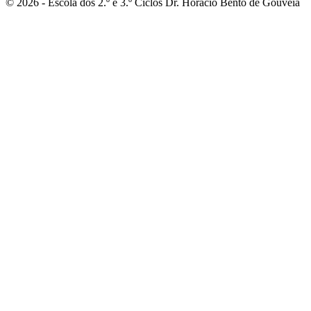
© 2026 - Escola dos 2.º e 3.º Ciclos Dr. Horácio Bento de Gouveia