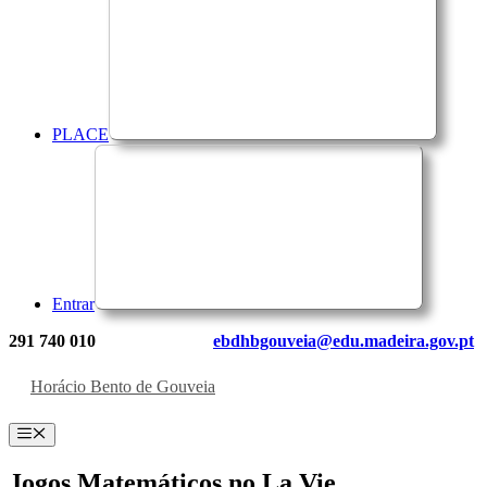
PLACE
Entrar
291 740 010
ebdhbgouveia@edu.madeira.gov.pt
Horácio Bento de Gouveia
Menu
Jogos Matemáticos no La Vie