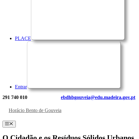
PLACE
Entrar
291 740 010
ebdhbgouveia@edu.madeira.gov.pt
Horácio Bento de Gouveia
Menu
O Cidadão e os Resíduos Sólidos Urbanos