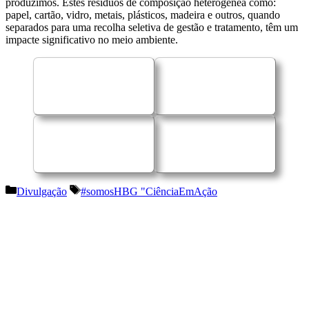
produzimos. Estes resíduos de composição heterogénea como:
papel, cartão, vidro, metais, plásticos, madeira e outros, quando
separados para uma recolha seletiva de gestão e tratamento, têm um
impacte significativo no meio ambiente.
Categorias
Etiquetas
Divulgação
#somosHBG "CiênciaEmAção
Navegação
de
artigos