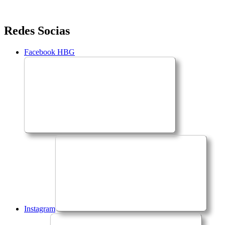
Saltar
Redes Socias
para
o
Facebook HBG
conteúdo
Instagram