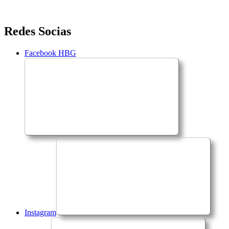
Saltar
Redes Socias
para
o
Facebook HBG
conteúdo
Instagram