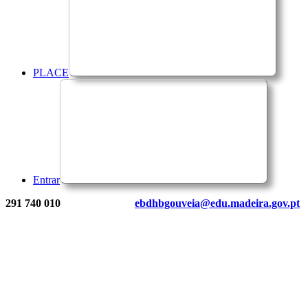
PLACE
Entrar
291 740 010
ebdhbgouveia@edu.madeira.gov.pt