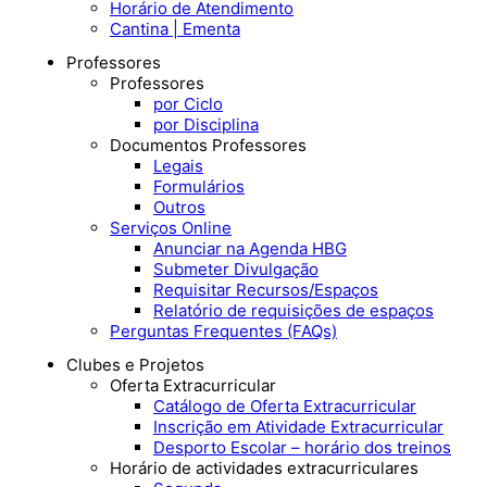
Horário de Atendimento
Cantina | Ementa
Professores
Professores
por Ciclo
por Disciplina
Documentos Professores
Legais
Formulários
Outros
Serviços Online
Anunciar na Agenda HBG
Submeter Divulgação
Requisitar Recursos/Espaços
Relatório de requisições de espaços
Perguntas Frequentes (FAQs)
Clubes e Projetos
Oferta Extracurricular
Catálogo de Oferta Extracurricular
Inscrição em Atividade Extracurricular
Desporto Escolar – horário dos treinos
Horário de actividades extracurriculares