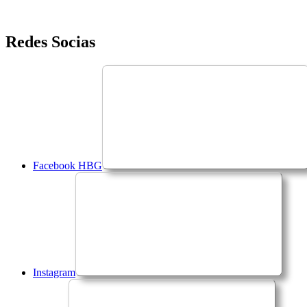
Saltar
Redes Socias
para
o
conteúdo
Facebook HBG
Instagram