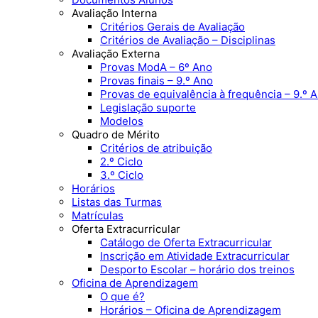
Avaliação Interna
Critérios Gerais de Avaliação
Critérios de Avaliação – Disciplinas
Avaliação Externa
Provas ModA – 6º Ano
Provas finais – 9.º Ano
Provas de equivalência à frequência – 9.º 
Legislação suporte
Modelos
Quadro de Mérito
Critérios de atribuição
2.º Ciclo
3.º Ciclo
Horários
Listas das Turmas
Matrículas
Oferta Extracurricular
Catálogo de Oferta Extracurricular
Inscrição em Atividade Extracurricular
Desporto Escolar – horário dos treinos
Oficina de Aprendizagem
O que é?
Horários – Oficina de Aprendizagem