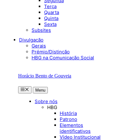
Segunda
Terça
Quarta
Quinta
Sexta
Subsites
Divulgação
Gerais
Prémio/Distinção
HBG na Comunicação Social
Horácio Bento de Gouveia
Menu
Menu
Sobre nós
HBG
História
Patrono
Elementos
identificativos
Vídeo Institucional