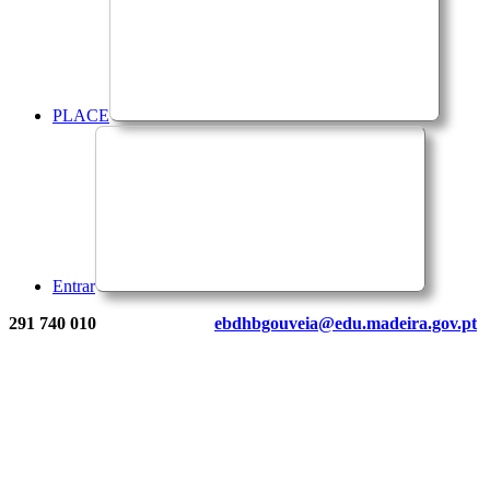
PLACE
Entrar
291 740 010
ebdhbgouveia@edu.madeira.gov.pt