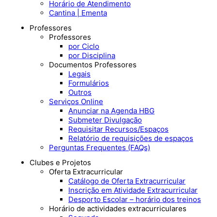
Horário de Atendimento
Cantina | Ementa
Professores
Professores
por Ciclo
por Disciplina
Documentos Professores
Legais
Formulários
Outros
Serviços Online
Anunciar na Agenda HBG
Submeter Divulgação
Requisitar Recursos/Espaços
Relatório de requisições de espaços
Perguntas Frequentes (FAQs)
Clubes e Projetos
Oferta Extracurricular
Catálogo de Oferta Extracurricular
Inscrição em Atividade Extracurricular
Desporto Escolar – horário dos treinos
Horário de actividades extracurriculares