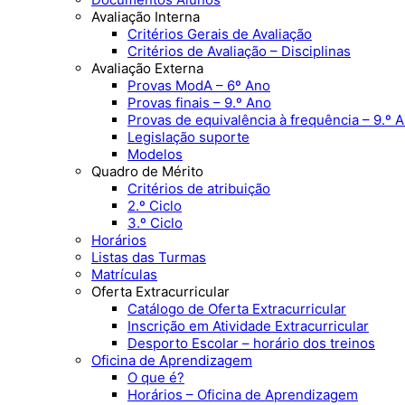
Avaliação Interna
Critérios Gerais de Avaliação
Critérios de Avaliação – Disciplinas
Avaliação Externa
Provas ModA – 6º Ano
Provas finais – 9.º Ano
Provas de equivalência à frequência – 9.º 
Legislação suporte
Modelos
Quadro de Mérito
Critérios de atribuição
2.º Ciclo
3.º Ciclo
Horários
Listas das Turmas
Matrículas
Oferta Extracurricular
Catálogo de Oferta Extracurricular
Inscrição em Atividade Extracurricular
Desporto Escolar – horário dos treinos
Oficina de Aprendizagem
O que é?
Horários – Oficina de Aprendizagem