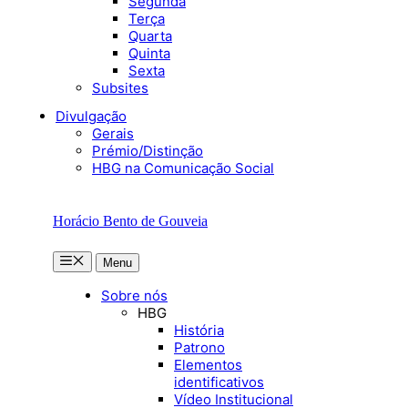
Segunda
Terça
Quarta
Quinta
Sexta
Subsites
Divulgação
Gerais
Prémio/Distinção
HBG na Comunicação Social
Horácio Bento de Gouveia
Menu
Menu
Sobre nós
HBG
História
Patrono
Elementos
identificativos
Vídeo Institucional