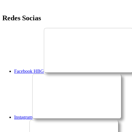
Saltar
Redes Socias
para
o
conteúdo
Facebook HBG
Instagram