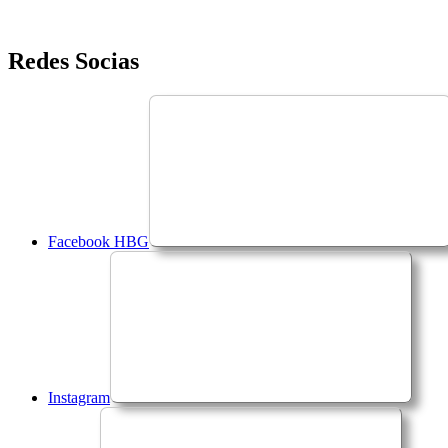
Saltar
Redes Socias
para
o
conteúdo
Facebook HBG
Instagram