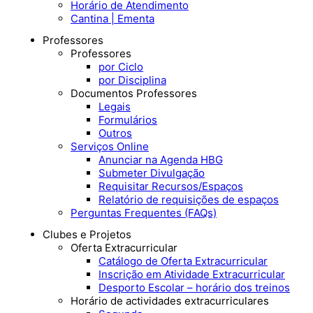
Horário de Atendimento
Cantina | Ementa
Professores
Professores
por Ciclo
por Disciplina
Documentos Professores
Legais
Formulários
Outros
Serviços Online
Anunciar na Agenda HBG
Submeter Divulgação
Requisitar Recursos/Espaços
Relatório de requisições de espaços
Perguntas Frequentes (FAQs)
Clubes e Projetos
Oferta Extracurricular
Catálogo de Oferta Extracurricular
Inscrição em Atividade Extracurricular
Desporto Escolar – horário dos treinos
Horário de actividades extracurriculares