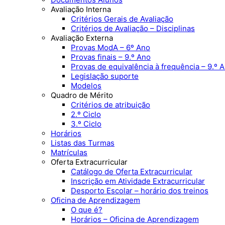
Avaliação Interna
Critérios Gerais de Avaliação
Critérios de Avaliação – Disciplinas
Avaliação Externa
Provas ModA – 6º Ano
Provas finais – 9.º Ano
Provas de equivalência à frequência – 9.º 
Legislação suporte
Modelos
Quadro de Mérito
Critérios de atribuição
2.º Ciclo
3.º Ciclo
Horários
Listas das Turmas
Matrículas
Oferta Extracurricular
Catálogo de Oferta Extracurricular
Inscrição em Atividade Extracurricular
Desporto Escolar – horário dos treinos
Oficina de Aprendizagem
O que é?
Horários – Oficina de Aprendizagem