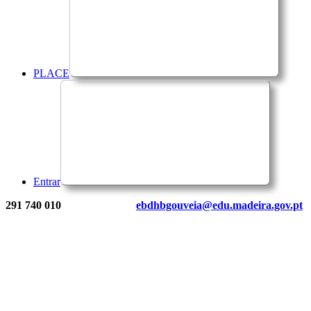
PLACE
Entrar
291 740 010
ebdhbgouveia@edu.madeira.gov.pt