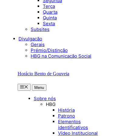
Segunda
Terça
Quarta
Quinta
Sexta
Subsites
Divulgação
Gerais
Prémio/Distinção
HBG na Comunicação Social
Horácio Bento de Gouveia
Menu
Menu
Sobre nós
HBG
História
Patrono
Elementos
identificativos
Vídeo Institucional