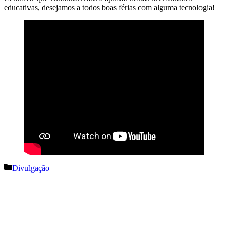
educativas, desejamos a todos boas férias com alguma tecnologia!
Categorias
Divulgação
Navegação
de
artigos