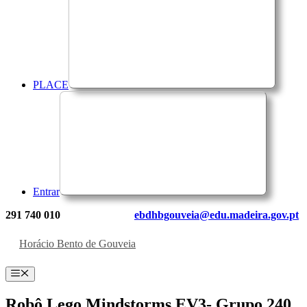
PLACE
Entrar
291 740 010
ebdhbgouveia@edu.madeira.gov.pt
Horácio Bento de Gouveia
Menu
Robô Lego Mindstorms EV3- Grupo 240