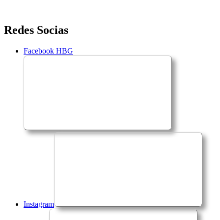
Saltar
Redes Socias
para
o
Facebook HBG
conteúdo
Instagram