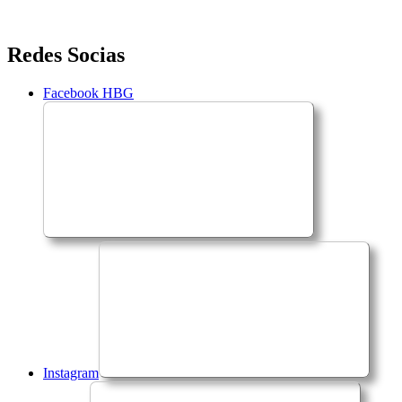
Saltar
Redes Socias
para
o
Facebook HBG
conteúdo
Instagram