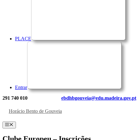
PLACE
Entrar
291 740 010
ebdhbgouveia@edu.madeira.gov.pt
Horácio Bento de Gouveia
Menu
Clube Europeu – Inscrições