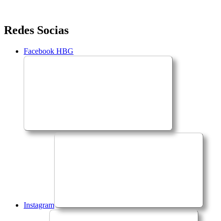
Saltar
Redes Socias
para
o
Facebook HBG
conteúdo
Instagram