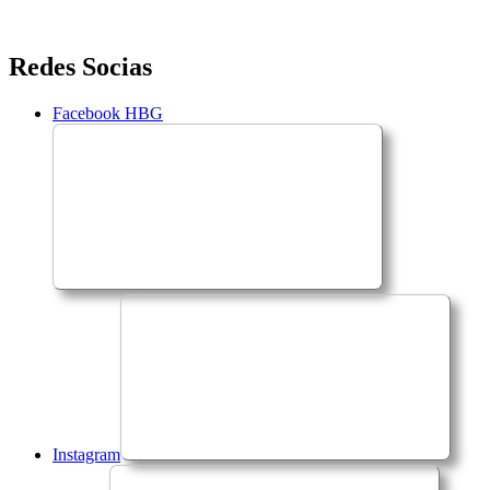
Saltar
Redes Socias
para
o
Facebook HBG
conteúdo
Instagram