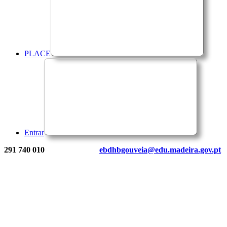
PLACE
Entrar
291 740 010
ebdhbgouveia@edu.madeira.gov.pt