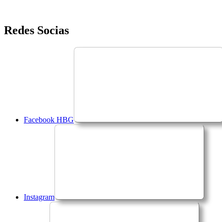
Saltar
Redes Socias
para
o
conteúdo
Facebook HBG
Instagram