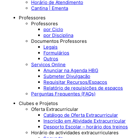
Horário de Atendimento
Cantina | Ementa
Professores
Professores
por Ciclo
por Disciplina
Documentos Professores
Legais
Formulários
Outros
Serviços Online
Anunciar na Agenda HBG
Submeter Divulgação
Requisitar Recursos/Espaços
Relatório de requisições de espaços
Perguntas Frequentes (FAQs)
Clubes e Projetos
Oferta Extracurricular
Catálogo de Oferta Extracurricular
Inscrição em Atividade Extracurricular
Desporto Escolar – horário dos treinos
Horário de actividades extracurriculares