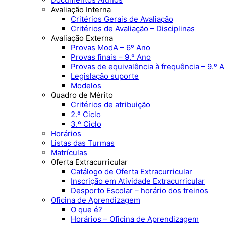
Avaliação Interna
Critérios Gerais de Avaliação
Critérios de Avaliação – Disciplinas
Avaliação Externa
Provas ModA – 6º Ano
Provas finais – 9.º Ano
Provas de equivalência à frequência – 9.º 
Legislação suporte
Modelos
Quadro de Mérito
Critérios de atribuição
2.º Ciclo
3.º Ciclo
Horários
Listas das Turmas
Matrículas
Oferta Extracurricular
Catálogo de Oferta Extracurricular
Inscrição em Atividade Extracurricular
Desporto Escolar – horário dos treinos
Oficina de Aprendizagem
O que é?
Horários – Oficina de Aprendizagem