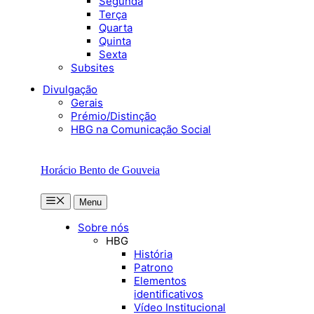
Segunda
Terça
Quarta
Quinta
Sexta
Subsites
Divulgação
Gerais
Prémio/Distinção
HBG na Comunicação Social
Horácio Bento de Gouveia
Menu
Menu
Sobre nós
HBG
História
Patrono
Elementos
identificativos
Vídeo Institucional