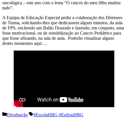
oncológica – este ano com o lema “O cancro do meu filho mudou
tudo”.
A Equipa de Educação Especial pediu a colaboração dos Diretores
de Turma, solicitando-lhes que dedicassem alguns minutos, da aula
de FPS, enchendo um Balão Dourado e fazendo, em conjunto, uma
frase motivacional, ou de sensibilização ao Cancro Pediátrico para
que fosse afixando, na sala de aula. Poderão visualizar alguns
destes momentos aqui …
Categorias
Etiquetas
Divulgação
#EscolaHBG #EuSouHBG
Navegação
de