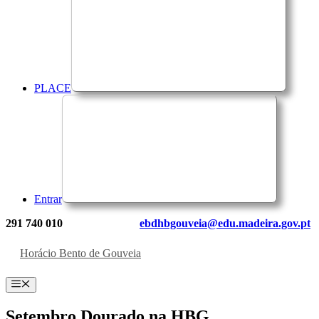
PLACE
Entrar
291 740 010
ebdhbgouveia@edu.madeira.gov.pt
Horácio Bento de Gouveia
Menu
Setembro Dourado na HBG