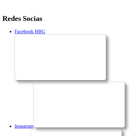
Saltar
Redes Socias
para
o
Facebook HBG
conteúdo
Instagram