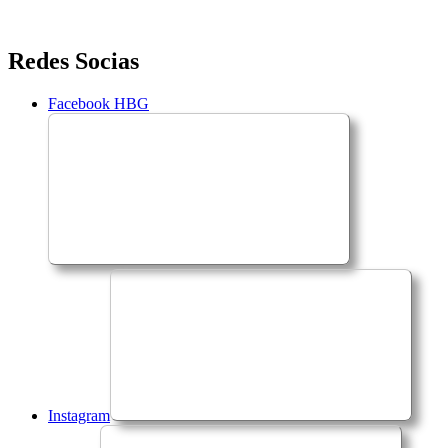
Saltar
Redes Socias
para
o
Facebook HBG
conteúdo
Instagram