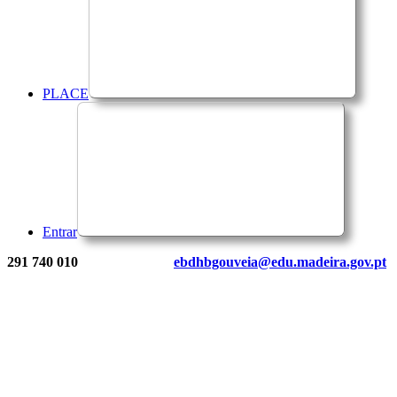
PLACE
Entrar
291 740 010
ebdhbgouveia@edu.madeira.gov.pt