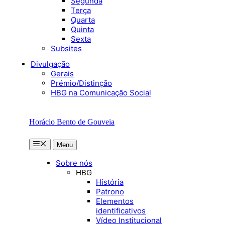
Segunda
Terça
Quarta
Quinta
Sexta
Subsites
Divulgação
Gerais
Prémio/Distinção
HBG na Comunicação Social
Horácio Bento de Gouveia
Menu
Menu
Sobre nós
HBG
História
Patrono
Elementos
identificativos
Vídeo Institucional