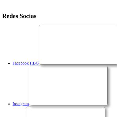
Saltar
Redes Socias
para
o
conteúdo
Facebook HBG
Instagram