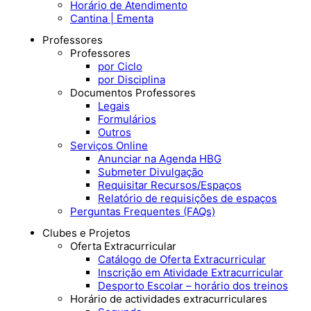
Horário de Atendimento
Cantina | Ementa
Professores
Professores
por Ciclo
por Disciplina
Documentos Professores
Legais
Formulários
Outros
Serviços Online
Anunciar na Agenda HBG
Submeter Divulgação
Requisitar Recursos/Espaços
Relatório de requisições de espaços
Perguntas Frequentes (FAQs)
Clubes e Projetos
Oferta Extracurricular
Catálogo de Oferta Extracurricular
Inscrição em Atividade Extracurricular
Desporto Escolar – horário dos treinos
Horário de actividades extracurriculares