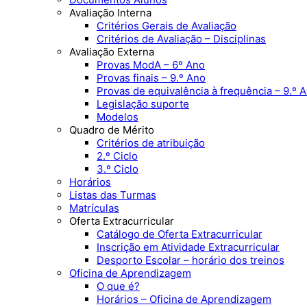
Avaliação Interna
Critérios Gerais de Avaliação
Critérios de Avaliação – Disciplinas
Avaliação Externa
Provas ModA – 6º Ano
Provas finais – 9.º Ano
Provas de equivalência à frequência – 9.º 
Legislação suporte
Modelos
Quadro de Mérito
Critérios de atribuição
2.º Ciclo
3.º Ciclo
Horários
Listas das Turmas
Matrículas
Oferta Extracurricular
Catálogo de Oferta Extracurricular
Inscrição em Atividade Extracurricular
Desporto Escolar – horário dos treinos
Oficina de Aprendizagem
O que é?
Horários – Oficina de Aprendizagem