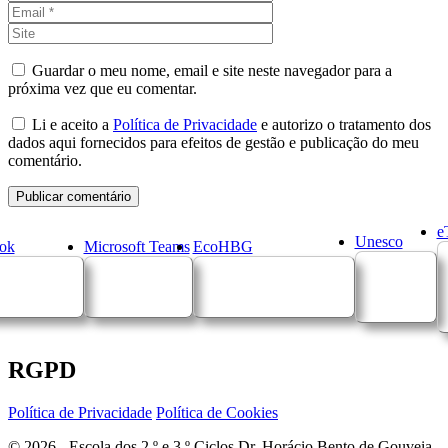
Site
Guardar o meu nome, email e site neste navegador para a
próxima vez que eu comentar.
Li e aceito a
Política de Privacidade
e autorizo o tratamento dos
dados aqui fornecidos para efeitos de gestão e publicação do meu
comentário.
e
Unesco
ok
Microsoft Teams
EcoHBG
RGPD
Política de Privacidade
Política de Cookies
© 2026 - Escola dos 2.º e 3.º Ciclos Dr. Horácio Bento de Gouveia