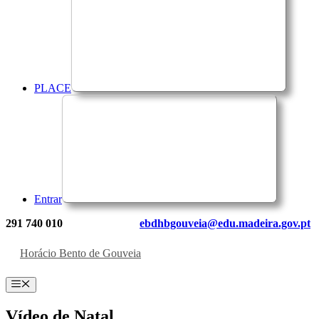
PLACE
Entrar
291 740 010
ebdhbgouveia@edu.madeira.gov.pt
Horácio Bento de Gouveia
Menu
Vídeo de Natal