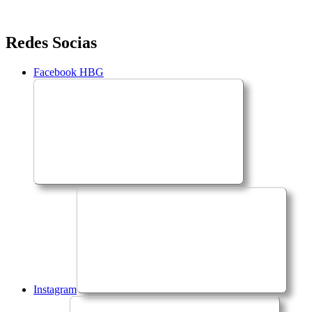
Saltar
Redes Socias
para
o
Facebook HBG
conteúdo
Instagram