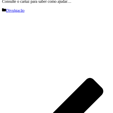
Consulte o cartaz para saber como ajudar…
Categorias
Divulgação
Navegação
de
artigos