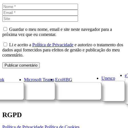
Nome
Email
Site
Guardar o meu nome, email e site neste navegador para a
próxima vez que eu comentar.
Li e aceito a
Política de Privacidade
e autorizo o tratamento dos
dados aqui fornecidos para efeitos de gestão e publicação do meu
comentário.
e
Unesco
ok
Microsoft Teams
EcoHBG
RGPD
Política de Privacidade
Política de Cookies