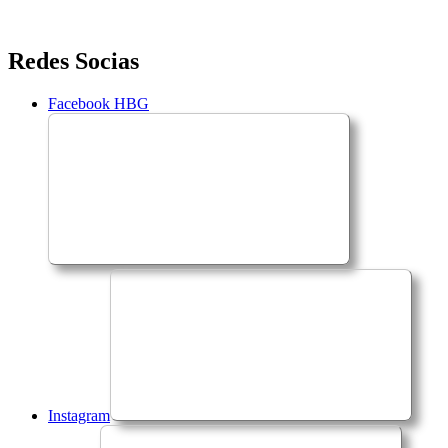
Saltar
Redes Socias
para
o
Facebook HBG
conteúdo
Instagram