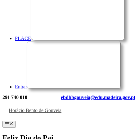
PLACE
Entrar
291 740 010
ebdhbgouveia@edu.madeira.gov.pt
Horácio Bento de Gouveia
Menu
Feliz Dia do Pai