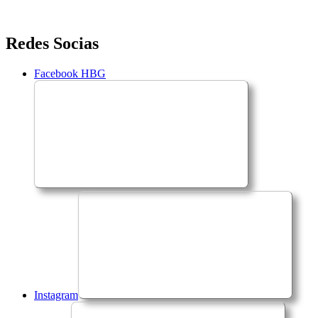
Saltar
Redes Socias
para
o
Facebook HBG
conteúdo
Instagram