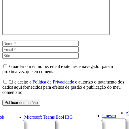
Comentário
Nome
Email
Site
Guardar o meu nome, email e site neste navegador para a
próxima vez que eu comentar.
Li e aceito a
Política de Privacidade
e autorizo o tratamento dos
dados aqui fornecidos para efeitos de gestão e publicação do meu
comentário.
e
Unesco
ok
Microsoft Teams
EcoHBG