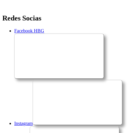
Saltar
Redes Socias
para
o
Facebook HBG
conteúdo
Instagram