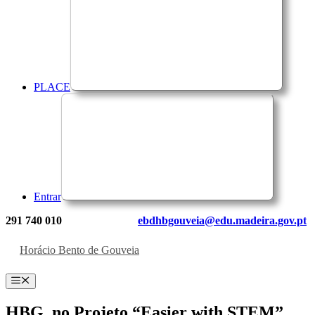
PLACE
Entrar
291 740 010
ebdhbgouveia@edu.madeira.gov.pt
Horácio Bento de Gouveia
Menu
HBG, no Projeto “Easier with STEM”,