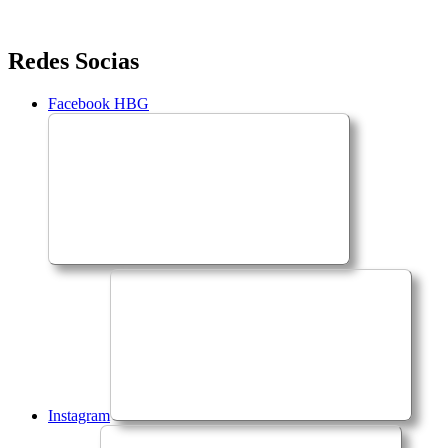
Saltar
Redes Socias
para
o
Facebook HBG
conteúdo
Instagram