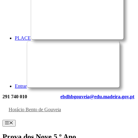
PLACE
Entrar
291 740 010
ebdhbgouveia@edu.madeira.gov.pt
Horácio Bento de Gouveia
Menu
Prova dos Nove 5.º Ano