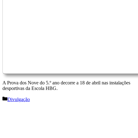
A Prova dos Nove do 5.º ano decorre a 18 de abril nas instalações
desportivas da Escola HBG.
Categorias
Divulgação
Navegação
de
artigos