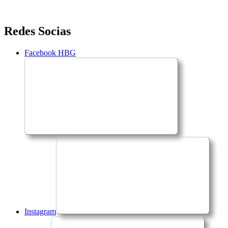
Saltar
Redes Socias
para
o
Facebook HBG
conteúdo
Instagram