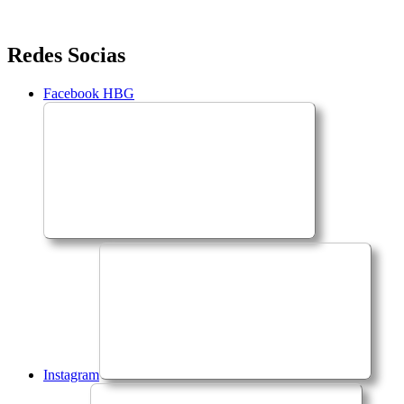
Saltar
Redes Socias
para
o
Facebook HBG
conteúdo
Instagram