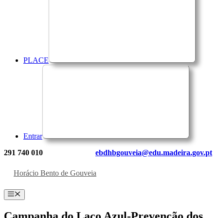
PLACE
Entrar
291 740 010
ebdhbgouveia@edu.madeira.gov.pt
Horácio Bento de Gouveia
Menu
Campanha do Laço Azul-Prevenção dos